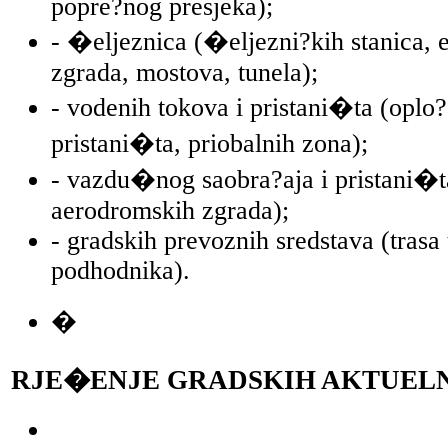
popre?nog presjeka);
- �eljeznica (�eljezni?kih stanica, ek
zgrada, mostova, tunela);
- vodenih tokova i pristani�ta (oplo?
pristani�ta, priobalnih zona);
- vazdu�nog saobra?aja i pristani�ta
aerodromskih zgrada);
- gradskih prevoznih sredstava (trasa
podhodnika).
�
RJE�ENJE GRADSKIH AKTUEL