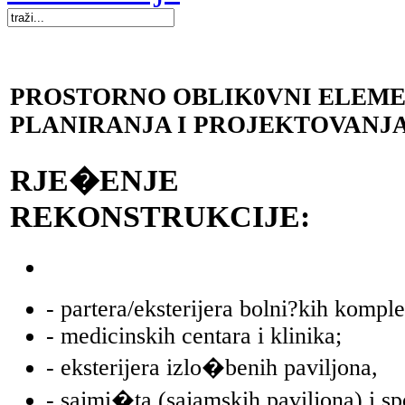
PROSTORNO OBLIK0VNI ELEME
PLANIRANJA I PROJEKTOVANJ
RJE�ENJE PR
REKONSTRUKCIJE:
- partera/eksterijera bolni?kih kompl
- medicinskih centara i klinika;
- eksterijera izlo�benih paviljona,
- sajmi�ta (sajamskih paviljona) i sp