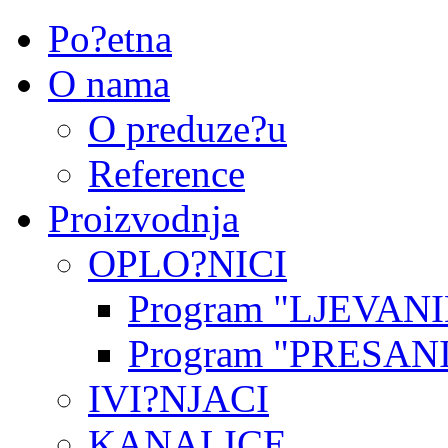
Po?etna
O nama
O preduze?u
Reference
Proizvodnja
OPLO?NICI
Program "LJEVANI
Program "PRESANI
IVI?NJACI
KANALICE