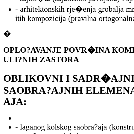
- arhitektonskih rje�enja grobalja 
itih kompozicija (pravilna ortogonalna
�
OPLO?AVANJE POVR�INA KOMP
ULI?NIH ZASTORA
OBLIKOVNI I SADR�AJN
SAOBRA?AJNIH ELEMENA
AJA:
- laganog kolskog saobra?aja (konstru